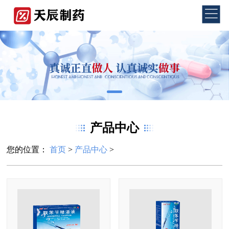
产品中心
您的位置：
首页
>
产品中心
>